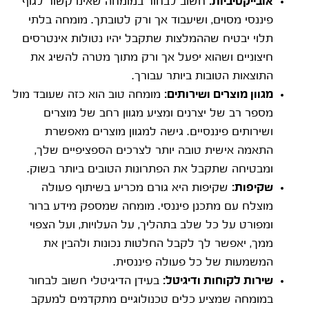
אובייקטיביות:
חשוב לבחור במומחה שאינו קשור לגוף
פיננסי מסוים, ושיעבוד אך ורק לטובתך. מומחה בלתי
תלוי יבטיח שההמלצות שתקבל יהיו נטולות אינטרסים
חיצוניים ושהוא יפעל אך ורק מתוך מטרה להשיג את
התוצאות הטובות ביותר עבורך.
מגוון מוצרים ושירותים:
מומחה טוב הוא כזה שעובד מול
מספר רב של יצרנים ומציע מגוון רחב של מוצרים
ושירותים פיננסיים. גישה למגוון מוצרים מאפשרת
התאמה אישית טובה יותר לצרכים הספציפיים שלך,
ומבטיחה שתקבל את הפתרונות הטובים ביותר בשוק.
שקיפות:
שקיפות היא גורם מכריע בשיתוף פעולה
מוצלח עם מתכנן פיננסי. מומחה שמספק מידע ברור
ומפורט על כל שלב בתהליך, על העלויות, ועל הצפוי
ממך, יאפשר לך לקבל החלטות נכונות ולהבין את
המשמעות של כל פעולה פיננסית.
שירות לקוחות ודיגיטל:
בעידן הדיגיטלי חשוב לבחור
במומחה שמציע כלים טכנולוגיים מתקדמים למעקב