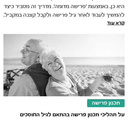
היא כן, באמצעות 'פרישה מדומה'. מדריך זה מסביר כיצד
להמשיך לעבוד לאחר גיל פרישה ולקבל קצבה במקביל.
קרא עוד
נסקור דגשי מיסוי, קיבוע זכויות (טופס 161ד') וההשפעה
על קצבת ביטוח לאומי, כדי למקסם את ההכנסה שלך
דרך תכנון פרישה חכם עם קלי.
תכנון פרישה
על תהליכי תכנון פרישה בהתאם לגיל החוסכים