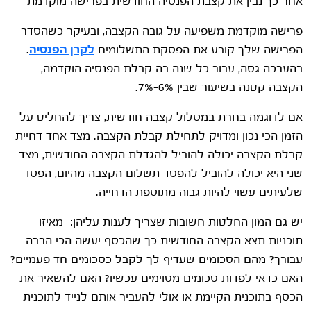
אחר כך נבין את קצבת הפנסיה החודשית בפרישה מוקדמת
פרישה מוקדמת משפיעה על גובה הקצבה, ובעיקר כשהסדר
הפרישה שלך קובע את הפסקת התשלומים
לקרן הפנסיה
.
בהערכה גסה, עבור כל שנה בה קבלת הפנסיה הוקדמה,
הקצבה קטנה בשיעור שבין 6%-7%.
אם לדוגמה בחרת במסלול קצבה חודשית, צריך להחליט על
הזמן הכי נכון ומדויק לתחילת קבלת הקצבה. מצד אחד דחיית
קבלת הקצבה יכולה להוביל להגדלת הקצבה החודשית, מצד
שני היא יכולה להוביל להפסד תשלום הקצבה מהיום, הפסד
שלעיתים עשוי להיות גבוה מתוספת הדחייה.
יש גם המון החלטות חשובות שצריך לענות עליהן: מאיזו
תוכניות תצא הקצבה החודשית כך שהכסף יעשה הכי הרבה
עבורך? מהם הסכומים שעדיף לך לקבל כסכומים חד פעמיים?
האם כדאי לפדות סכומים מסוימים עכשיו? האם להשאיר את
הכסף בתוכנית הקיימת או אולי להעביר אותם לנייד לתוכנית