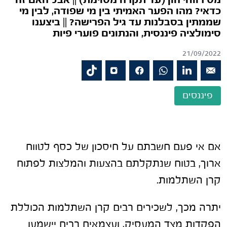
מס רווחי הון (עד תקרה מסוימת) || אבל האם זה
כדאי? מהו הפער האמיתי בין מי שפודה, לבין מי
שממתין בסבלנות עד גיל הפרישה? || ביצענו
סימולציה פיננסית, והנתונים פוערי פיות
21/09/2022
פיננסים
אם אי פעם חשבתם על חיסכון של כסף לטווח
ארוך, בטוח שנתקלתם בהצעות והמלצות לפתוח
קרן השתלמות.
יתרה מכך, לשכירים רבים קרן השתלמות הכוללת
הפקדות מצד המעסיק, ועצמאים רבים יישמעו