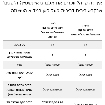
איך זה קרה? זוכרים את אלברט איינשטיין? ה"קסם"
שנקרא ריבית דריבית פעל כאן במלוא העוצמה.
ליטל
משה
אינה פודה את קרן
פודה את קרן
ההשתלמות עד גיל
ההשתלמות בכל 6 שנים
פרישה
31
31
גיל כניסה
מספר מחזורי קרן
6
6
השתלמות עד גיל 67
15,000 שקל
15,000 שקל
שכר
סה"כ הפקדה חודשית
1,500 שקל
1,500 שקל
לקרן
סה"כ צבירה בתום 6
121,550.21 שקל
121,550.21 שקל
שנים (בהנחת תשואה
שנתית נטו של 4%)
729,301.26 שקל
סה"כ כסף שנצבר עד
1,420,793.22 שקל