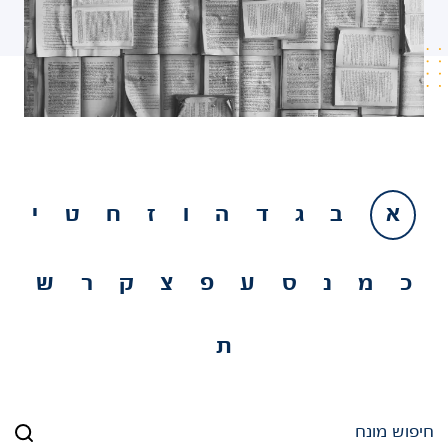
א
ב
ג
ד
ה
ו
ז
ח
ט
י
כ
מ
נ
ס
ע
פ
צ
ק
ר
ש
ת