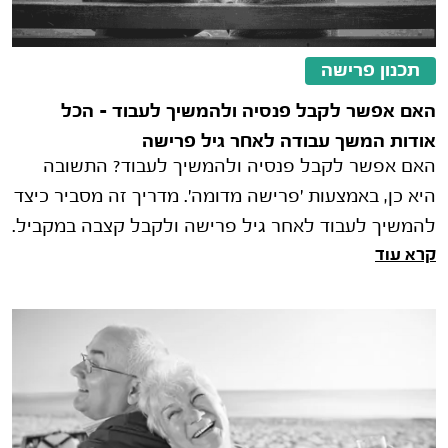
תכנון פרישה
האם אפשר לקבל פנסיה ולהמשיך לעבוד – הכל
אודות המשך עבודה לאחר גיל פרישה
האם אפשר לקבל פנסיה ולהמשיך לעבוד? התשובה
היא כן, באמצעות 'פרישה מדומה'. מדריך זה מסביר כיצד
להמשיך לעבוד לאחר גיל פרישה ולקבל קצבה במקביל.
קרא עוד
נסקור דגשי מיסוי, קיבוע זכויות (טופס 161ד') וההשפעה
על קצבת ביטוח לאומי, כדי למקסם את ההכנסה שלך
דרך תכנון פרישה חכם עם קלי.