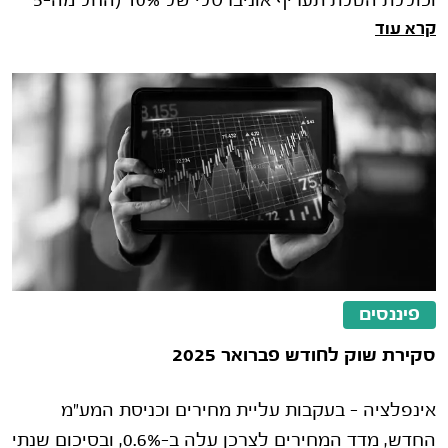
וכוללת הטלת תעריף אוניברסלי של 10% (החל מה-5
קרא עוד
באפריל), יותר מפי שלושה מהשיעור האפק�
פיננסים
סקירת שוק לחודש פברואר 2025
אינפלציה – בעקבות עליית מחירים וכניסת המע"מ
החדש, מדד המחירים לצרכן עלה ב-0.6%, ובסיכום שנתי