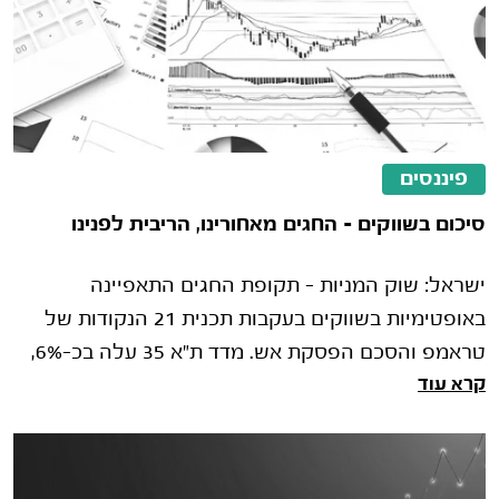
פיננסים
סיכום בשווקים – החגים מאחורינו, הריבית לפנינו
ישראל: שוק המניות – תקופת החגים התאפיינה
באופטימיות בשווקים בעקבות תכנית 21 הנקודות של
טראמפ והסכם הפסקת אש. מדד ת"א 35 עלה בכ-6%,
קרא עוד
ת"א 125 בכ-7% ות"א 90 בכ-10.5%, ושברו מספר
פעמי�