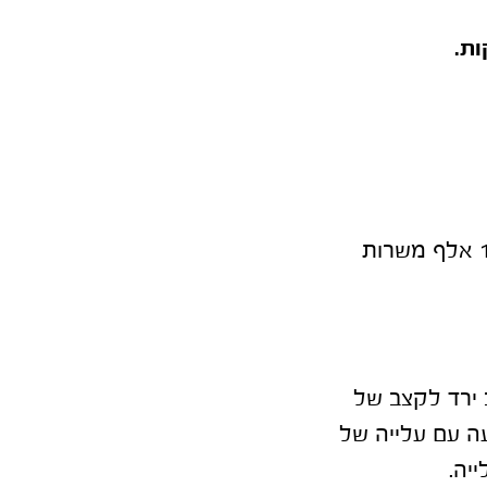
ת.
דו"ח התעסוקה בארה"ב אשר פורסם משקף תוספת מזערית של 12 אלף משרות
שיך ולרדת. מדד המחירים PCE בארה"ב ירד לקצב של
 הליבה הפתיע לרעה עם עלייה של