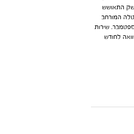
משק התאושש
טלה המורחב
ן. שיעור התעסוקה ירד קלות מ-61.2% באוגוסט ל-61% בספטמבר. שירות
דורשי העבודה ירד בספטמבר בכ-1.3% בהשוואה לחודש