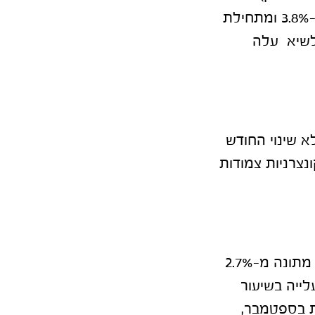
הפוליטי. בחודש אוקטובר: מדד ת"א 125 עלה בכ-4.5%, ת"א 35 עלה בכ-3.8% ומתחילת
ים זינק לשיא עלה
נים נותרה כמעט ללא שינוי החודש
הקונצרניות צמודות
לאחר מספר חודשים של ירידה, שיעור האבטלה עלה בספטמבר בצורה מתונה מ-2.7%
מבר שהם 131 אלף איש. העלייה בשיעור
ת בספטמבר,