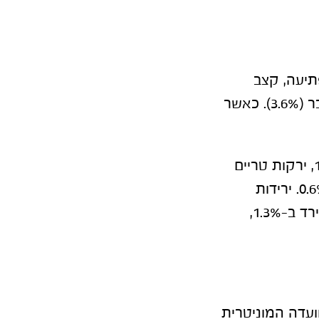
ות הירידה המפתיעה, קצב
האינפלציה השנתי התמתן מעט ועמד על 3.5%, ירידה קלה מחודש שעבר (3.6%). כאשר
עליות מחירים בולטות נרשמו בסעיפי: הדירות החדשות אשר עלו ב-1.3%, ירקות טריים
שעלו ב-6.7%, שירותי חינוך שעלה ב-1.3% וריהוט וציוד לבית שעלה ב-0.6%. ירידות
מחירים בולטות נרשמו בסעיפי התחבורה שירד ב-2.6%, תרבות ובידור שירד ב-1.3%,
דה המוניטרית