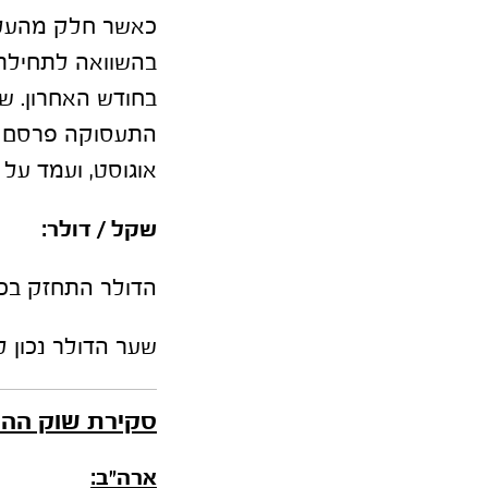
כאשר חלק מהעליי
בהשוואה לתחילת
אוגוסט, ועמד על 158.9 אלף איש.
שקל / דולר
:
הדולר התחזק בכ-0.5% ביחס לשקל בחודש אוקטו
שער הדולר נכון ל- 31.10.24: 19
סקירת שוק ההון 
ארה"ב
: