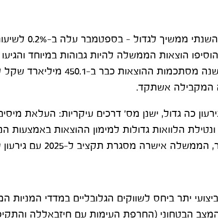
הגירעון התקציבי השנתי ממשיך לגדול – ב
 המקבילה אשתקד.
רעון כה גדול, ישנן מס' דרכים עיקריות: העלאת מיסים
טילת הלוואות גדולות למימון ההוצאות באמצעות הנ
לה אישרה מסגרת תקציב ל-2025 עם גירעון של 4.3%.
יצועי יתר ביחס לשווקים הגלובליים במדדי המניות ה
מצב הבטחוני (החרפת העימות עם חיזבאללה והתקיפה