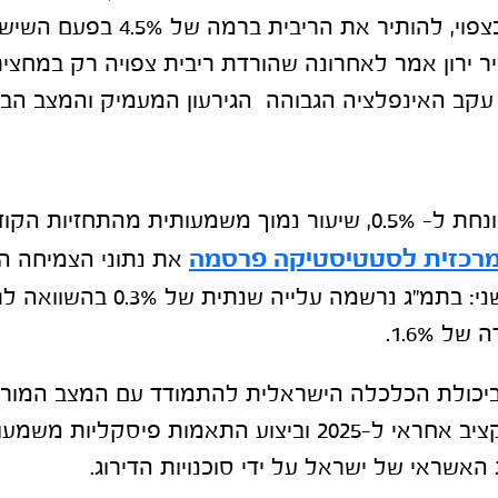
של בנק ישראל, כצפוי, להותיר את הריבית
יר ירון אמר לאחרונה שהורדת ריבית צפויה רק במחצי
תחזית הצמיחה צונחת ל- 0.5%, שיעור נמוך משמעותית מהתחז
רכזית לסטטיסטיקה פרסמה
את נתוני הצמיחה ה
ישראל לרבעון השני: בתמ"ג נרשמה עלי
 ביכולת הכלכלה הישראלית להתמודד עם המצב המורכ
חשיבות אישור תקציב אחראי ל-2025 וביצוע התאמות פיסקלי
 האשראי של ישראל על ידי סוכנויות הדירוג.