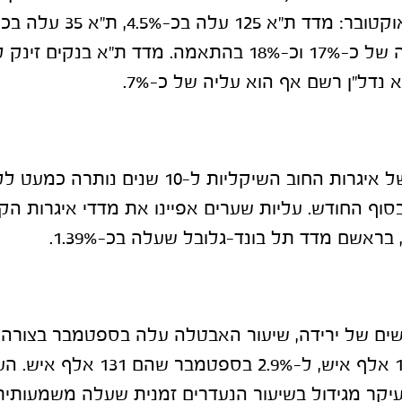
שנה רשמו תשואה של כ-17% וכ-18% בהתאמה. מדד ת"א בנק
התשואה לפדיון של איגרות החוב השיקליות ל-10 ש
גיעה לכ-4.9% בסוף החודש. עליות שערים אפיינו את מדדי איגרות 
ראשם מדד תל בונד-גלובל שעלה בכ-1.39%.
באוגוסט שהם 124 אלף איש, ל-2.9% בספט
קר מגידול בשיעור הנעדרים זמנית שעלה משמעותי