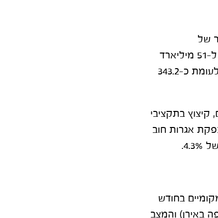
ספטמבר עלה ב-0.2% לשיעור של
8.5%. בספטמבר הוסיפו הוצאות הממשלה להיות גבוהות במיוחד והגיעו ל-51 מיליארד
שקל. מראשית השנה מסתכמות ההוצאות כבר ב-450.1 מיליארד שקל לעומת כ-343.2
, קיצוץ בתקציבי
פקת אגרות חוב
מקומיים בחודש
 באירן) והמצב