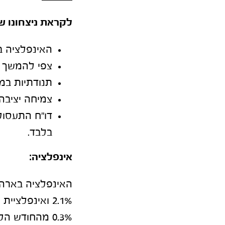
לקראת ניצחונו ש
האינפלציה 
צפי להמשך מ
תנודתיות במ
צמיחה יציבה של 
בלבד.
אינפלציה
:
0.3% מהחודש הקודם כאשר סעיפי הדיור והמזון מהווים מעל 75% מהעלייה.