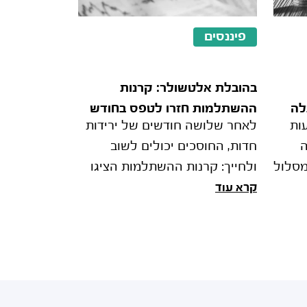
פיננסים
בהובלת אלטשולר: קרנות
לה
ההשתלמות חזרו לטפס בחודש
ות
לאחר שלושה חודשים של ירידות
יולי
ה
חדות, החוסכים יכולים לשוב
מסלול
ולחייך: קרנות ההשתלמות הציגו
יה
ביולי תשואה חיובית ממוצעת של
קרא עוד
חנו
3.1% – הגבוהה ביותר מאז נובמבר
2020. זאת בעקבות העליות שנ
, אך