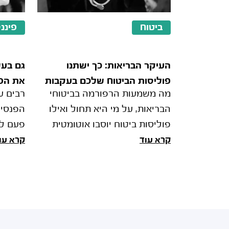
ביטוח
פיננ
העיקר הבריאות: כך ישתנו
גם בע
פוליסות הביטוח שלכם בעקבות
את הפ
מה משמעות הרפורמה בביטוחי
רבים ע
הרפורמה
הבריאות, על מי היא תחול ואילו
הפנסיו
פוליסות ביטוח יוסבו אוטומטית
פעם לא
למשלים שב"ן? מורה נבוכים
לא לפד
קרא עוד
קרא עו
לקראת 1 ביוני
חסכו כ
קופת ג