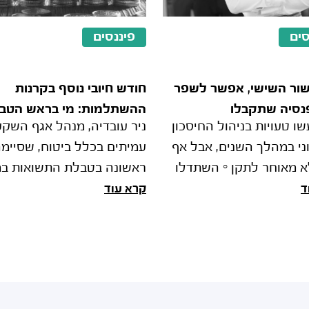
סים
פיננסים
שור השישי, אפשר לשפר
חודש חיובי נוסף בקרנות
נסיה שתקבלו
ההשתלמות: מי בראש הטב
שו טעויות בניהול החיסכון
ניר עובדיה, מנהל אגף השקע
ביולי?
ני במהלך השנים, אבל אף
עמיתים בכלל ביטוח, שסיימ
 מאוחר לתקן ■ השתדלו
ראשונה בטבלת התשואות ב
ות את כספי הפיצויים,
הכללי ביולי: "חשבנו שלא יה
ד
קרא עוד
מה שיותר, שקלו לפתוח
נכון להוציא כספים לחו"ל. אנ
מל להשקעה, בדקו את ה
מאמינים בשוק הישראלי".
אלטשולר שחם אחרונה ביולי
ראשונה מתחילת השנה