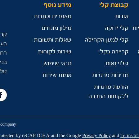
קבוצת קלי
מידע נוסף
אודות
מאמרים וכתבות
ות
קלי ירוקה
מילון מונחים
קבו
קלי למען הקהילה
שאלות ותשובות
בע"
קריירה בקלי
שירות לקוחות
רח’ הר
בניין D, ת.ד 3
גילוי נאות
תנאי שימוש
טלפ
מדיניות פרטיות
אמנת שירות
הודעת פרטיות
ללקוחות החברה
company
s protected by reCAPTCHA and the Google
Privacy Policy
and
Terms of 