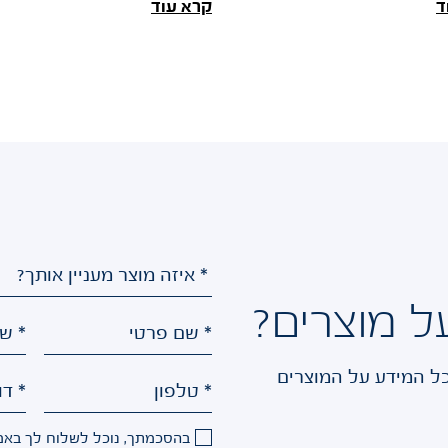
לחודש פברואר 2026, ואומרת:
שבהמשך התחלפה למגמה
ד
קרא עוד
ת המלחמה עוד לפנינו.
חיובית. זה משקף להערכתי נ
המדד עלה בפברואר ב-0.2%, מעט
סיכונים עמוק שעושים המ
וצע ציפי
ל מוצרים?
* שם פרטי
* ש
כל המידע על המוצרים
* טלפון
* דו
בהסכמתך, נוכל לשלוח לך באמצ