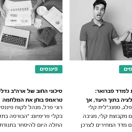
סים
פיננסים
 למדד פברואר:
סיכוני החוב של ארה"ב גדלי
ציה בתוך היעד, אך
טראמפ בוחן את המלחמה
פלג, סמנכ"לית קלי
רוני פרל, מנהל לקוח פיננסי
ה מרחיקה את הורדת
בעיניים כלכליות
ם מקבוצת קלי, מגיבה
בקלי פרימיום: "הבורסה בתל
 מדד המחירים לצרכן
החלה היום להיסחר בתנודתי