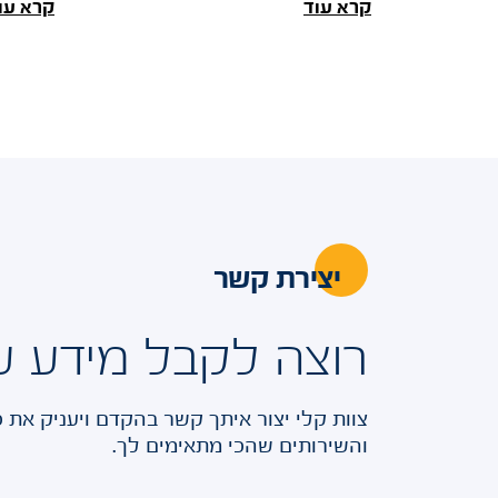
נכון מול רשות המסים. הליך
קרא עוד
קרא עו
"קיבוע זכויות" מאפשר לכם
"השפעו
להחליט איך לנצל את סל הפטורי
מעל ממ
יצירת קשר
רוצה לקבל מידע ע
צוות קלי יצור איתך קשר בהקדם ויעניק את 
והשירותים שהכי מתאימים לך.