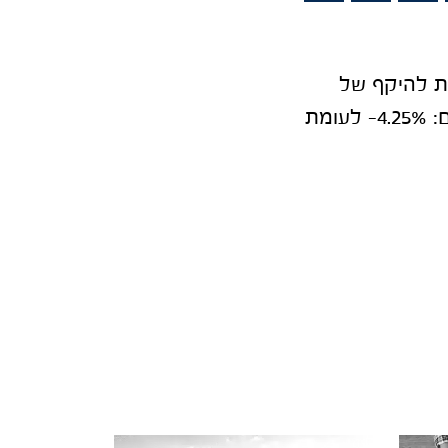
בות להיקף של
300 מיליארד שקל. התשואה הגרועה בספטמבר היא של אלטשולר שחם: 4.25%– לעומת