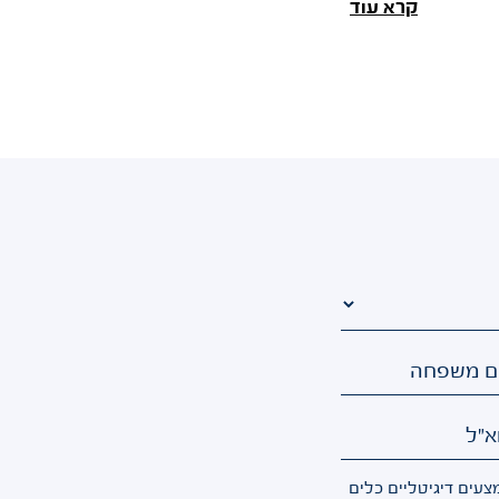
כי המשקיעים לא מפחדים מאיראן
קרא עוד
יהול
וגם לא מחיזבאללה, ומגיבים
שק�
בקנייה חזקה של מני�
ם משפחה
א"ל
עים דיגיטליים כלים