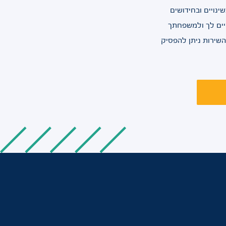
ינויים ובחידושים
יים לך ולמשפחתך
 השירות ניתן להפסיק