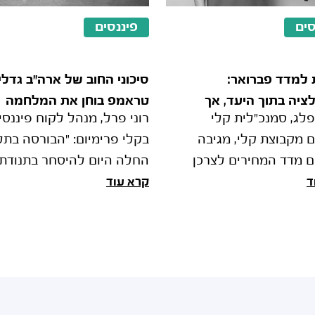
סים
פיננסים
 למדד פברואר:
סיכוני החוב של ארה"ב גדלי
ציה בתוך היעד, אך
טראמפ בוחן את המלחמה
פלג, סמנכ"לית קלי
רוני פרל, מנהל לקוח פיננסי
ה מרחיקה את הורדת
בעיניים כלכליות
ם מקבוצת קלי, מגיבה
בקלי פרימיום: "הבורסה בתל
 מדד המחירים לצרכן
החלה היום להיסחר בתנודתי
לחודש פברואר 2026, ואומרת:
שבהמשך התחלפה למגמה
ד
קרא עוד
ת המלחמה עוד לפנינו.
חיובית. זה משקף להערכתי נ
המדד עלה בפברואר ב-0.2%, מעט
סיכונים עמוק שעושים המ
וצע ציפי