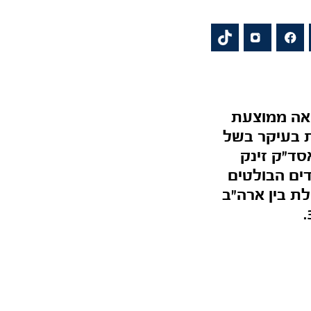
אה ממוצעת
את בעיקר בשל
S& עלה במאי ב־6.1% ומדד נאסד"ק זינק
י המייצג, ת"א־125, עלה ב־6.5%. המדדים הבולטים
ת בין ארה"ב