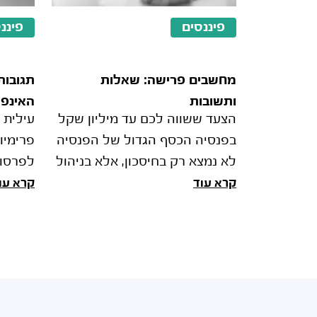
פיננסים
פיננ
מחשבים פרישה: שאלות
תגובות
ותשובות
האינפל
הצעד ששווה לכם עד מיליון שקל
עילית 
המלחמ
בפנסיה הכסף הגדול של הפנסיה
פרימיו
הריבית
לא נמצא רק בחיסכון, אלא בניהול
לפרסום
נכון מול רשות המסים. הליך
קרא עוד
קרא עו
"קיבוע זכויות" מאפשר לכם
"השפעו
להחליט איך לנצל את סל הפטורי
מעל ממ