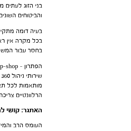
בני הזוג לעתים 
והביטוחים השוני
בעיה דומה מתקיימ
בכל מקרה אין ראי
בחסר עבור המשפ
הפתרון – one-stop-shop לכל הצרכים הפיננסיים:
ש
מותאמות לכל תא 
הרלוונטיים צריכה
האתגר: קושי ל
העומס הרב והמיד