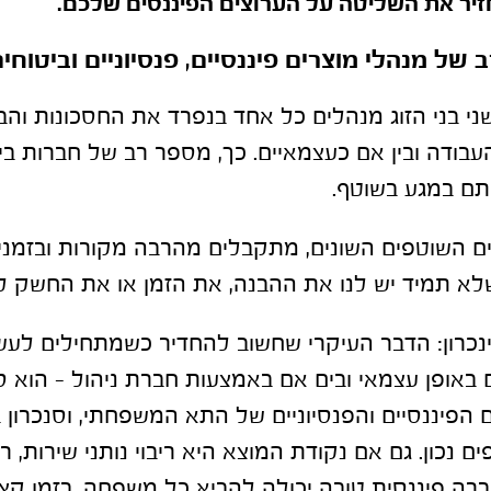
יר את השליטה על הערוצים הפיננסים שלכם.
של מנהלי מוצרים פיננסיים, פנסיוניים וביטוחים
 בני הזוג מנהלים כל אחד בנפרד את החסכונות והביט
בודה ובין אם כעצמאיים. כך, מספר רב של חברות ביט
תם במגע בשוטף.
ם השוטפים השונים, מתקבלים מהרבה מקורות ובזמנים
לא תמיד יש לנו את ההבנה, את הזמן או את החשק ל
נכרון:
הדבר העיקרי שחשוב להחדיר כשמתחילים לעש
ם באופן עצמאי ובים אם באמצעות חברת ניהול – הוא סד
הפיננסיים והפנסיוניים של התא המשפחתי, וסנכרון ב
ם נכון. גם אם נקודת המוצא היא ריבוי נותני שירות, רי
חברה פיננסית טובה יכולה להביא כל משפחה, בזמן קצ