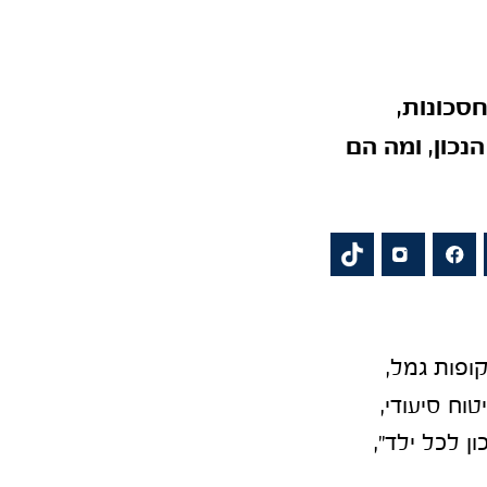
סכונות,
נכון, ומה הם
ופות גמל,
יטוח סיעודי,
ן לכל ילד",