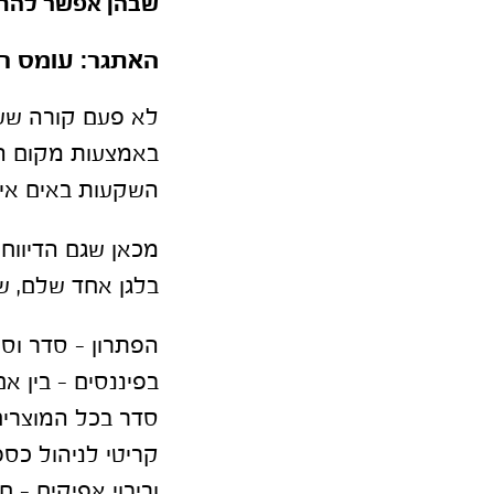
שבהן אפשר להחז
האתגר: עומס רב 
לא פעם קורה ששני
באמצעות מקום הע
השקעות באים אי
מכאן שגם הדיווחי
בלגן אחד שלם, ש
הפתרון – סדר וסי
בפיננסים – בין א
סדר בכל המוצרים 
קריטי לניהול כספי
וריבוי אפיקים – 