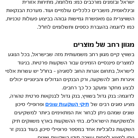
ישראל ובזמנים מורכבים כמו: מלחמה, מתיחות אזורית
ובינלאומית, משברים כלכליים עולמיים ועוד. מערכת הבנקאות
השוויצרית גם מאפשרת גמישות גבוהה בביצוע פעולות טכניות,
כמו לדוגמה בהעברת כספים ותשלומים לחו"ל.
מגוון רחב של מוצרים
בשוויץ קיים מגוון רחב משמעותית מזה שבישראל, בכל הנוגע
למוצרים פיננסיים הזמינים עבור השקעות פרטיות. בניגוד
לישראל, בתחום אגרות החוב לסוגיהן – בחו"ל יש עשרות אלפי
איגרות חוב להשקעה, ורק הבנקים הגדולים והבינוניים יכולים
לבצע מחקר ומעקב כל כך רחבים.
לדוגמה: בנק גדול בשוויץ, בנק גדול לבנקאות פרטית טהורה,
מציע סוגים רבים של
תיקי השקעות שונים
ופרופילי סיכון
שונים שמהם ניתן לבחור את המתאימים ביותר למשקיעים
ולמשקיעות הישראלים. בתי ההשקעות בארץ משווקים תיק
השקעות גלובליות אחד במספר פרופילי סיכון, בעוד בבנק זר
ניתן למצוא לפחות עשרה תיקי השקעות שונים.