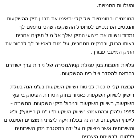
והעלויות הסמויות.
המומחים והמומחיות של קלי יתאימו את תכנון תיק ההשקעות
והנכסים הפיננסיים לפרופיל ההשקעה שהכי מתאים לך
נמדוד ונשווה את ביצועי התיק שלך אל מול תיקים אחרים
באותו הבנק, ובבנקים מתחרים, על מנת לאפשר לך לבחור את
התיק המיטבי עבורך.
עלויות והטבות בגין עמלת קניה/מכירה של ניירות ערך ישודרגו
בהתאם להסדר של בית ההשקעות.
קבוצת קלי סוכנות לביטוח ושיווק השקעות בע"מ הנה בעלת
רישיון לשיווק השקעות כאמור בחוק הסדרת העיסוק בייעוץ
השקעות, בשיווק השקעות ובניהול תיקי השקעות, התשנ"ה –
1995 (להלן ובהתאמה: "שיווק השקעות" ו-"חוק הייעוץ"), ולא
לייעוץ השקעות, וכי הינה בעלת זיקה ליצרני המוצרים הפיננסים
והשירותים אשר משווקים על ידה במסגרת מתן השירותים
ללקוח. לרשימת היצרנים