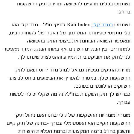
נשתמש בכלים מדעיים להשוואה ומדידת תיק ההשקעות
בחו"ל.
נשתמש
במדד קלי
, Kali Index לתיקי חו"ל – מדד קלי הוא
כלי מתמטי שפיתחנו, המסתמך על דאטה של לקוחות רבים,
ומאפשר השוואה הבוחנת את ביצועי התיק בהשוואה
למתחרים- בין הבנקים השונים ואף באותו הבנק. המדד מאפשר
לנו לחזק את אוביקטיביות המידע וההמלצות שינתנו לך.
מדידת התיקים נעשית גם אל למול מדד יחוס תואם לתיק
ההשקעות שלך, במטרה להעריך את הביצועים ביחס לביצועי
השווקים הרלוונטיים בעולם.
כבר יש לך תיק השקעות בחו"ל? זה מה שקלי יכולה לעשות
עבורך.
מומחי ומומחיות ההשקעות של קלי יבחנו האם ניהול תיק
ההשקעות הקיים הוא האופטימלי עבורך –בחינה של תיק קיים
וחשבון בחו"ל ברמה המקצועית וברמת העלויות הישירות